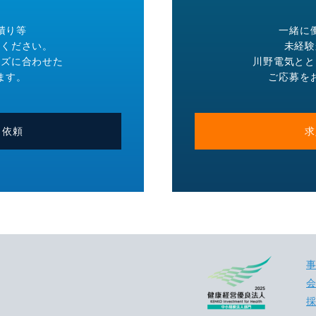
積り等
一緒に
絡ください。
未経験
ーズに合わせた
川野電気とと
ます。
ご応募を
り依頼
求
事
会
採