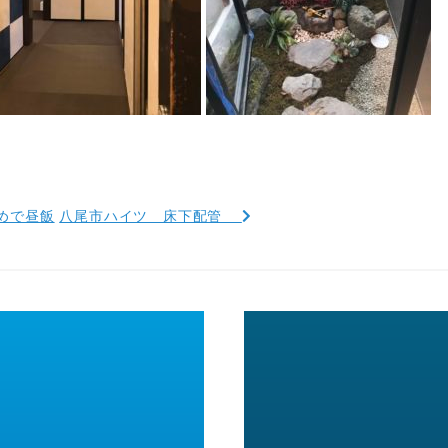
めで昼飯
八尾市ハイツ 床下配管